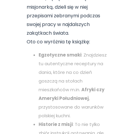
misjonarką, dzieli się w niej
przepisami zebranymi podczas
swojej pracy w najdalszych
zakątkach świata.
Oto co wyróżnia tę książkę:
Egzotyczne smaki
: Znajdziesz
tu autentyczne receptury na
dania, które na co dzień
goszczą na stołach
mieszkańców m.in.
Afryki czy
Ameryki Południowej
,
przystosowane do warunków
polskiej kuchni.
Historie z misji
: To nie tylko
zbiór instrukcji gotowania, ale