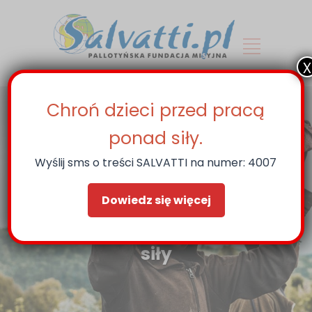
x
Chroń dzieci przed pracą
ponad siły.
Wyślij sms o treści SALVATTI na numer: 4007
Dowiedz się więcej
Chroń dzieci przed pracą ponad
siły