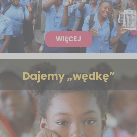
WIĘCEJ
Dajemy „wędkę”