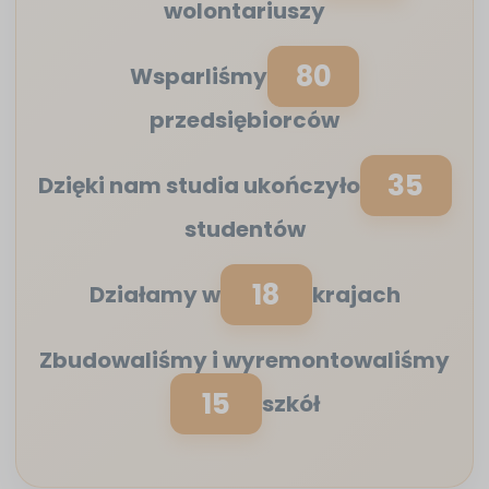
wolontariuszy
80
Wsparliśmy
przedsiębiorców
35
Dzięki nam studia ukończyło
studentów
18
Działamy w
krajach
Zbudowaliśmy i wyremontowaliśmy
15
szkół