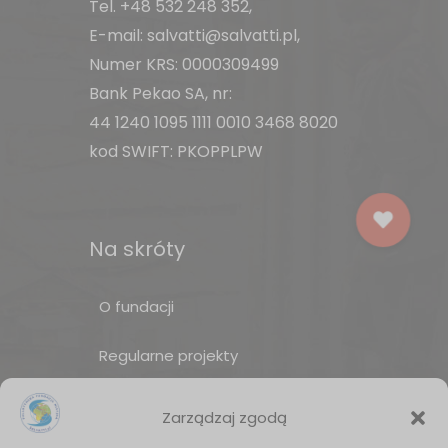
Tel.
+48 532 248 352
,
E-mail:
salvatti@salvatti.pl
,
Numer KRS: 0000309499
Bank Pekao SA, nr:
44 1240 1095 1111 0010 3468 8020
kod SWIFT: PKOPPLPW
Na skróty
O fundacji
Regularne projekty
Sklep Amakuru
Zarządzaj zgodą