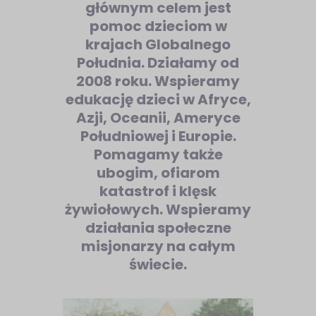
głównym celem jest
pomoc dzieciom w
krajach Globalnego
Południa. Działamy od
2008 roku. Wspieramy
edukację dzieci w Afryce,
Azji, Oceanii, Ameryce
Południowej i Europie.
Pomagamy także
ubogim, ofiarom
katastrof i klęsk
żywiołowych. Wspieramy
działania społeczne
misjonarzy na całym
świecie.