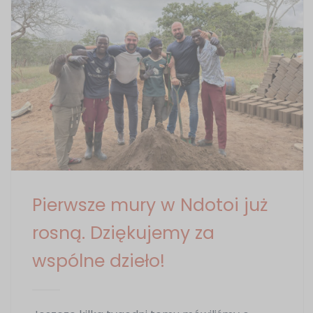
Pierwsze mury w Ndotoi już
rosną. Dziękujemy za
wspólne dzieło!