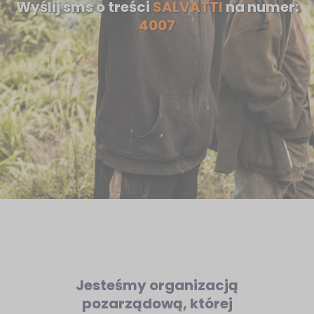
Wyślij sms o treści
SALVATTI
na numer:
4007
Jesteśmy organizacją
pozarządową, której