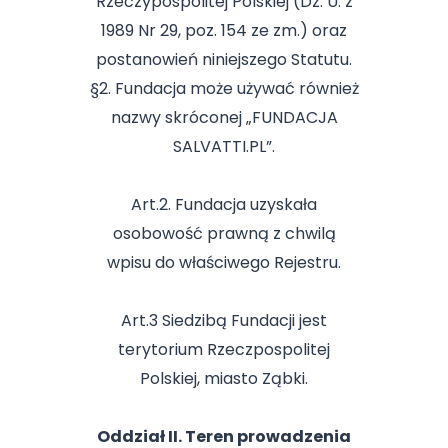
Rzeczypospolitej Polskiej (Dz. U. z
1989 Nr 29, poz. 154 ze zm.) oraz
postanowień niniejszego Statutu.
§2. Fundacja może używać również
nazwy skróconej „FUNDACJA
SALVATTI.PL”.
Art.2. Fundacja uzyskała
osobowość prawną z chwilą
wpisu do właściwego Rejestru.
Art.3 Siedzibą Fundacji jest
terytorium Rzeczpospolitej
Polskiej, miasto Ząbki.
Oddział II. Teren prowadzenia