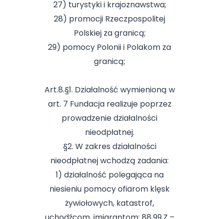
27) turystyki i krajoznawstwa;
28) promocji Rzeczpospolitej
Polskiej za granicą;
29) pomocy Polonii i Polakom za
granicą;
Art.8.§1. Działalność wymienioną w
art. 7 Fundacja realizuje poprzez
prowadzenie działalności
nieodpłatnej.
§2. W zakres działalności
nieodpłatnej wchodzą zadania:
1) działalność polegająca na
niesieniu pomocy ofiarom klęsk
żywiołowych, katastrof,
uchodźcom, imigrantom: 88.99.Z –