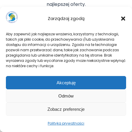
najlepszej oferty.
Zarządzaj zgodą
Art.13. Fundacja może prowadzić
działalność gospodarczą w kraju i
Aby zapewnić jak najlepsze wrażenia, korzystamy z technologii,
za granicą tylko w rozmiarach
takich jak pliki cookie, do przechowywania i/lub uzyskiwania
dostępu do informacji o urządzeniu. Zgoda na te technologie
służących realizacji celów
pozwoli nam przetwarzać dane, takie jak zachowanie podczas
statutowych w zakresie:
przeglądania lub unikalne identyfikatory na tej stronie. Brak
wyrażenia zgody lub wycofanie zgody może niekorzystnie wpłynąć
1) sprzedaż detaliczna
na niektóre cechy i funkcje.
prowadzona w
niewyspecjalizowanych sklepach:
Akceptuję
47.19.Z – pozostała sprzedaż
Odmów
detaliczna prowadzona w
niewyspecjalizowanych sklepach;
Zobacz preferencje
2) sprzedaż detaliczna
prowadzona na straganach i
Polityka prywatności