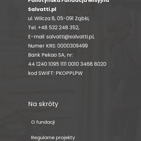
Pallotyńska Fundacja Misyjna
Salvatti.pl
ul. Wilcza 8, 05-091 Ząbki,
Tel.
+48 532 248 352
,
E-mail:
salvatti@salvatti.pl
,
Numer KRS: 0000309499
Bank Pekao SA, nr:
44 1240 1095 1111 0010 3468 8020
kod SWIFT: PKOPPLPW
Na skróty
O fundacji
Regularne projekty