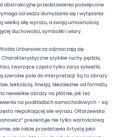
mal abstrakcyjne przedstawienia poświęcone
wymaga od widza domyślania się i wytężania
ją wielką siłę wyrazu, a swoją umownością
ętej duchowości, symboliki i wiary.
Witolda Urbanowicza odznaczają się
. Charakterystyczne szybkie ruchy pędzla,
ci, tworzące często tylko zarys sylwetki,
szerokie pole do interpretacji. Są to obrazy
e, lekkością, finezją. Niezależnie od formatu
 niewielkie obrazy na płótnie, jak też
awienia na podkładach samochodowych – są
 często niepokojącej sile wyrazu. Ołtarzewska
anowicz” prezentuje nie tylko wartościową
mie, ale także przedstawia Artystę jako