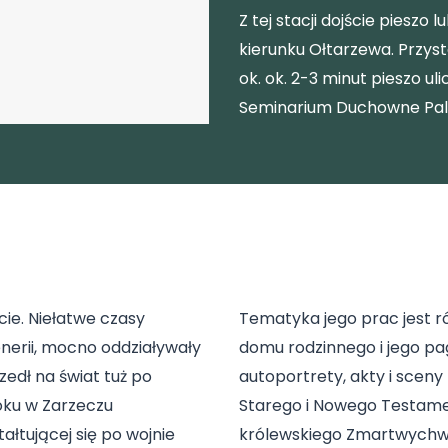
Z tej stacji dojście pieszo l
kierunku Ołtarzewa. Przyst
ok. ok. 2-3 minut pieszo u
Seminarium Duchowne Pal
.
.
cie. Niełatwe czasy
Tematyka jego prac jest r
nerii, mocno oddziaływały
domu rodzinnego i jego pa
zedł na świat tuż po
autoportrety, akty i sceny
roku w Zarzeczu
Starego i Nowego Testame
ałtującej się po wojnie
królewskiego Zmartwychws