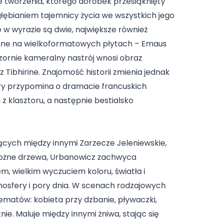
ie tworzenia, którego dorobek przesiąknięty
 zgłębianiem tajemnicy życia we wszystkich jego
w wyrazie są dwie, największe również
ane na wielkoformatowych płytach – Emaus
ozornie kameralny nastrój wnosi obraz
 Tibhirine. Znajomość historii zmienia jednak
y przypomina o dramacie francuskich
 klasztoru, a następnie bestialsko
cych między innymi Zarzecze Jeleniewskie,
rożne drzewa, Urbanowicz zachwyca
, wielkim wyczuciem koloru, światła i
osfery i pory dnia. W scenach rodzajowych
ematów: kobieta przy dzbanie, pływaczki,
ie. Maluje między innymi żniwa, stając się