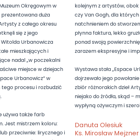
. w Muzeum Okręgowym w
kolejnym z artystów, obok 
a prezentowana duża
czy Van Gogh, dla których 
rtysty z całego okresu
natchnieniem do stworzeni
tknęli się z jego
płynna faktura, lekko gru
k Witolda Urbanowicza
ponad swoją powierzchnię,
stałe mieszkających i
zarazem ekspresyjne i imp
jące nadal „w poczekalni
właściwe miejsce w dziejach
Wystawa stała „Espace Ur
„Espace Urbanowicz” w
dojrzewało jego powołanie 
 tego procesu i rozbudzić
zbiór różnorakich dzieł Ar
.
niejako do źródła, skąd – m
wypłyną ożywczym i szerok
e używa także farb
m. Jest mistrzem koloru:
Danuta Olesiuk
Ks. Mirosław Mejzne
b przeciwnie: lirycznego i