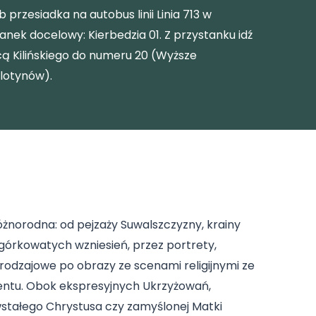
ub przesiadka na autobus linii Linia 713 w
anek docelowy: Kierbedzia 01. Z przystanku idź
licą Kilińskiego do numeru 20 (Wyższe
lotynów).
óżnorodna: od pejzaży Suwalszczyzny, krainy
górkowatych wzniesień, przez portrety,
 rodzajowe po obrazy ze scenami religijnymi ze
ntu. Obok ekspresyjnych Ukrzyżowań,
tałego Chrystusa czy zamyślonej Matki