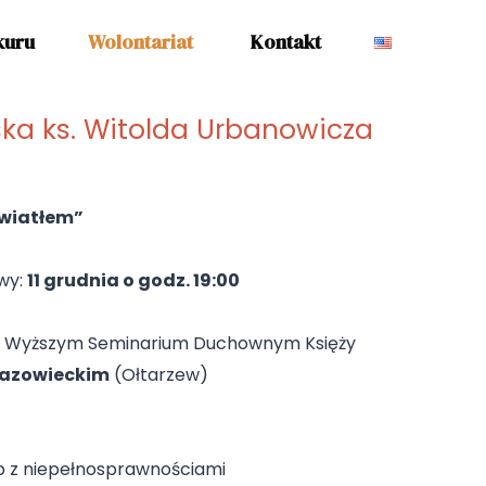
m
kuru
Wolontariat
Kontakt
a ks. Witolda Urbanowicza
światłem”
wy:
11 grudnia o godz. 19:00
w Wyższym Seminarium Duchownym Księży
azowieckim
(Ołtarzew)
b z niepełnosprawnościami