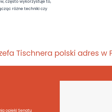
, często wykorzystuje to,
ącząc różne techniki czy
ózefa Tischnera polski adres w 
a opieki Senatu