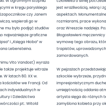
ztuki. W ogromnym stopniu
człowieka o silnej potrzeb
jącymi w kręgu paryskiego
jest wrażliwością, wiarą i
ą Szapocznikow czy Janem
aspektach. Monumentalne 
cza, wspierali go w
rozmiarami, prace wykon
dane mu było podjąć studiów
oraz Wreszcie nadzieja. P
go najważniejsze graficzne
Błogosławieni męczennicy z
psa” i „Księga Hioba” w
wymowę tego obrazu, któr
 Jana Lebensteina.
trapistów, uprowadzonych z
zamordowanych.
nimu Vito Vandost) wyraża
le także projektuje witraże
W pejzażach przedstawiają
we. W latach 80. XX w.
szkockie wybrzeże, przyd
la kościołów we Francji. Od
impresjonistycznym duchem
wach indywidualnych w
umiejętnością oddania atm
ultury i Dziedzictwa
artysta sięga do różnych t
órczości pt.: Witold
zamyślona kobieta przy okn