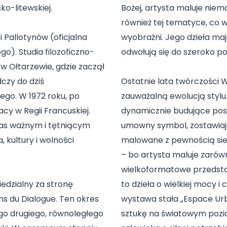
ko-litewskiej.
Bożej, artysta maluje nie
również tej tematyce, co 
i Pallotynów (oficjalna
wyobraźni. Jego dzieła ma
o). Studia filozoficzno-
odwołują się do szeroko poj
w Ołtarzewie, gdzie zaczął
dczy do dziś
Ostatnie lata twórczości 
go. W 1972 roku, po
zauważalną ewolucją stylu
cy w Regii Francuskiej.
dynamicznie budujące posta
zas ważnym i tętniącym
umowny symbol, zostawiają 
 kultury i wolności
malowane z pewnością siebi
– bo artysta maluje zarówno
wielkoformatowe przedst
edzialny za stronę
to dzieła o wielkiej mocy i
s du Dialogue. Ten okres
wystawa stała „Espace Urb
ego drugiego, równoległego
sztukę na światowym pozio