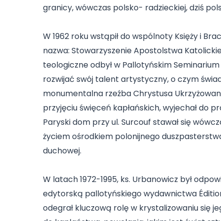
granicy, wówczas polsko- radzieckiej, dziś pols
W 1962 roku wstąpił do wspólnoty Księży i Brac
nazwa: Stowarzyszenie Apostolstwa Katolickieg
teologiczne odbył w Pallotyńskim Seminarium 
rozwijać swój talent artystyczny, o czym świa
monumentalna rzeźba Chrystusa Ukrzyżowane
przyjęciu święceń kapłańskich, wyjechał do pra
Paryski dom przy ul. Surcouf stawał się wówc
życiem ośrodkiem polonijnego duszpasterstwa,
duchowej.
W latach 1972-1995, ks. Urbanowicz był odpowi
edytorską pallotyńskiego wydawnictwa Édition
odegrał kluczową rolę w krystalizowaniu się j