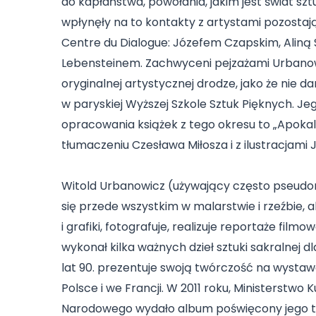
do kapłaństwa, powołania, jakim jest świat s
wpłynęły na to kontakty z artystami pozosta
Centre du Dialogue: Józefem Czapskim, Alin
Lebensteinem. Zachwyceni pejzażami Urbanowi
oryginalnej artystycznej drodze, jako że nie 
w paryskiej Wyższej Szkole Sztuk Pięknych. Je
opracowania książek z tego okresu to „Apokali
tłumaczeniu Czesława Miłosza i z ilustracjami
Witold Urbanowicz (używający często pseudo
się przede wszystkim w malarstwie i rzeźbie, a
i grafiki, fotografuje, realizuje reportaże filmo
wykonał kilka ważnych dzieł sztuki sakralnej d
lat 90. prezentuje swoją twórczość na wysta
Polsce i we Francji. W 2011 roku, Ministerstwo K
Narodowego wydało album poświęcony jego tw