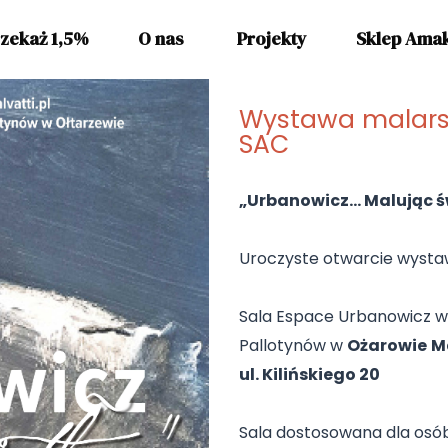
Urbanowicz… Malując światłe
zekaż 1,5%
O nas
Projekty
Sklep Ama
Wystawa malarsk
SAC
„Urbanowicz… Malując 
Uroczyste otwarcie wysta
Sala Espace Urbanowicz 
Pallotynów w
Ożarowie
M
ul. Kilińskiego 20
Sala dostosowana dla osó