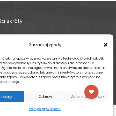
Na skróty
O fundacji
Zarządzaj zgodą
Regularne projekty
ć jak najlepsze wrażenia, korzystamy z technologii, takich jak pliki
Sklep Amakuru
 przechowywania i/lub uzyskiwania dostępu do informacji o
. Zgoda na te technologie pozwoli nam przetwarzać dane, takie jak
 podczas przeglądania lub unikalne identyfikatory na tej stronie.
IN ENGLISH
enia zgody lub wycofanie zgody może niekorzystnie wpłynąć na
chy i funkcje.
Wspomóż teraz – przekaż darowiznę
ceptuję
Odmów
Zobacz preferencje
Polityka prywatności
ER
YOUTUBE
INSTAGRAM
FACEBOOK