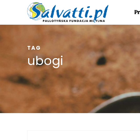
Pr
TAG
ubogi