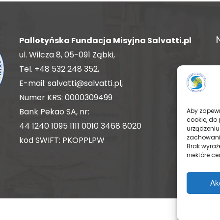
Pallotyńska Fundacja Misyjna Salvatti.pl
ul. Wilcza 8, 05-091 Ząbki,
Tel.
+48 532 248 352
,
E-mail:
salvatti@salvatti.pl
,
Numer KRS: 0000309499
Bank Pekao SA, nr:
Aby zapewni
cookie, do
44 1240 1095 1111 0010 3468 8020
urządzeniu
zachowanie
kod SWIFT: PKOPPLPW
Brak wyraż
niektóre ce
Ak
TWITT