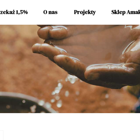
zekaż 1,5%
O nas
Projekty
Sklep Ama