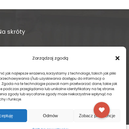
Na skróty
O fundacji
Zarządzaj zgodą
Regularne projekty
ć jak najlepsze wrażenia, korzystamy z technologii, takich jak pliki
Sklep Amakuru
 przechowywania i/lub uzyskiwania dostępu do informacji o
. Zgoda na te technologie pozwoli nam przetwarzać dane, takie jak
 podczas przeglądania lub unikalne identyfikatory na tej stronie.
IN ENGLISH
enia zgody lub wycofanie zgody może niekorzystnie wpłynąć na
chy i funkcje.
Wspomóż teraz – przekaż darowiznę
ceptuję
Odmów
Zobacz preferencje