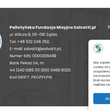
Pallotyńska Fundacja Misyjna Salvatti.pl
ul. Wilcza 8, 05-091 Ząbki,
Tel.
+48 532 248 352
,
E-mail:
salvatti@salvatti.pl
,
Numer KRS: 0000309499
Bank Pekao SA, nr:
Aby zapewni
cookie, do
44 1240 1095 1111 0010 3468 8020
urządzeniu
zachowanie
kod SWIFT: PKOPPLPW
Brak wyraż
niektóre ce
Ak