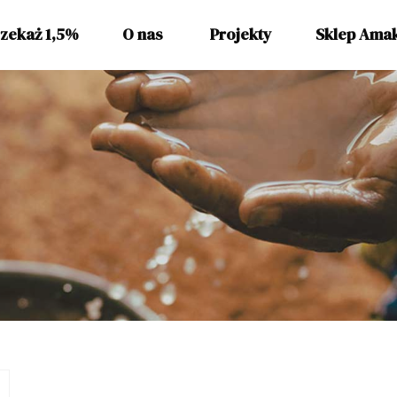
zekaż 1,5%
O nas
Projekty
Sklep Ama