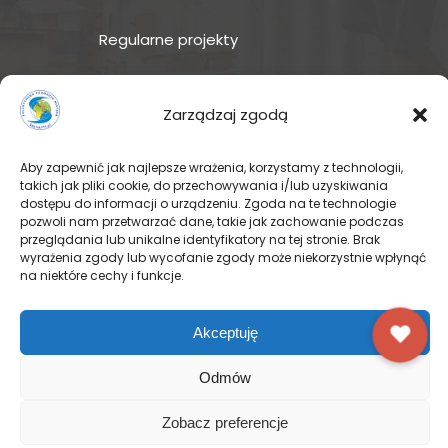
Regularne projekty
Sklep Amakuru
Zarządzaj zgodą
IN ENGLISH
Aby zapewnić jak najlepsze wrażenia, korzystamy z technologii,
Wspomóż teraz – przekaż
takich jak pliki cookie, do przechowywania i/lub uzyskiwania
dostępu do informacji o urządzeniu. Zgoda na te technologie
darowiznę
pozwoli nam przetwarzać dane, takie jak zachowanie podczas
przeglądania lub unikalne identyfikatory na tej stronie. Brak
wyrażenia zgody lub wycofanie zgody może niekorzystnie wpłynąć
na niektóre cechy i funkcje.
© Pallotyńska Fundacja Misyjna
Akceptuję
FACEBOOK
Odmów
INSTAGRAM
Zobacz preferencje
YOUTUBE