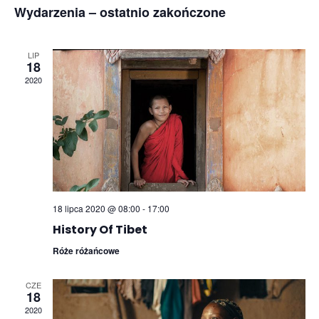
Search
Nav
Wydarzenia – ostatnio zakończone
datę.
and
LIP
Views
18
2020
Naviga
18 lipca 2020 @ 08:00
-
17:00
History Of Tibet
Róże różańcowe
CZE
18
2020