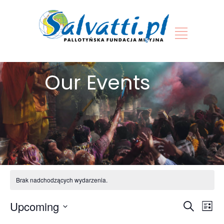
Our Events
Brak nadchodzących wydarzenia.
Wy
Upcoming
Wydar
Szukaj
List
Vie
Wybierz