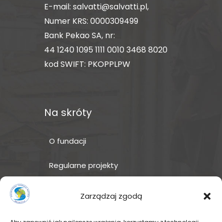
E-mail:
salvatti@salvatti.pl
,
Numer KRS: 0000309499
Bank Pekao SA, nr:
44 1240 1095 1111 0010 3468 8020
kod SWIFT: PKOPPLPW
Na skróty
O fundacji
Regularne projekty
Sklep Amakuru
Zarządzaj zgodą
IN ENGLISH