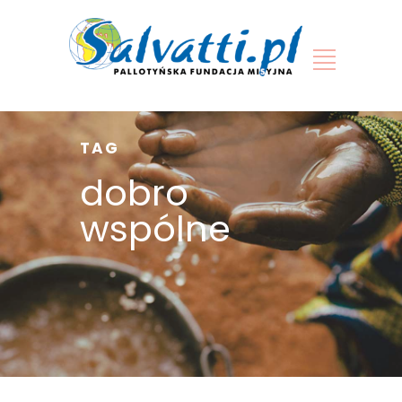
TAG
dobro
wspólne