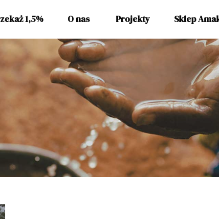
zekaż 1,5%
O nas
Projekty
Sklep Ama