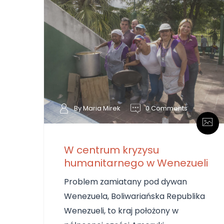
By Maria Mirek
0 Comments
W centrum kryzysu
humanitarnego w Wenezueli
Problem zamiatany pod dywan
Wenezuela, Boliwariańska Republika
Wenezueli, to kraj położony w