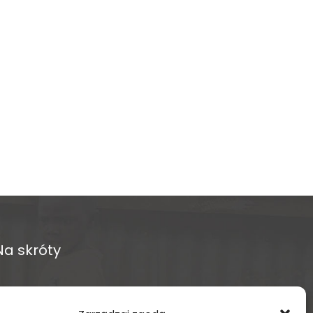
Na skróty
O fundacji