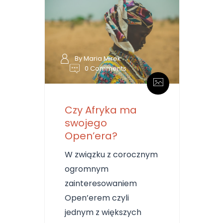
By Maria Mirek
0 Comments
Czy Afryka ma
swojego
Open’era?
W związku z corocznym
ogromnym
zainteresowaniem
Open’erem czyli
jednym z większych