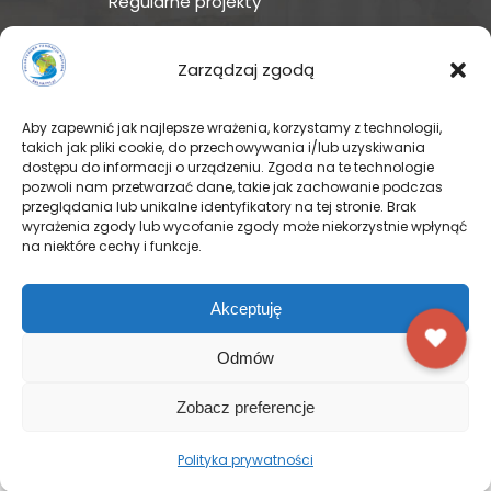
Regularne projekty
Sklep Amakuru
Zarządzaj zgodą
IN ENGLISH
Aby zapewnić jak najlepsze wrażenia, korzystamy z technologii,
takich jak pliki cookie, do przechowywania i/lub uzyskiwania
Wspomóż teraz – przekaż
dostępu do informacji o urządzeniu. Zgoda na te technologie
darowiznę
pozwoli nam przetwarzać dane, takie jak zachowanie podczas
przeglądania lub unikalne identyfikatory na tej stronie. Brak
wyrażenia zgody lub wycofanie zgody może niekorzystnie wpłynąć
na niektóre cechy i funkcje.
© Pallotyńska Fundacja Misyjna
Akceptuję
Odmów
FACEBOOK
INSTAGRAM
Zobacz preferencje
YOUTUBE
TWITTER
Polityka prywatności