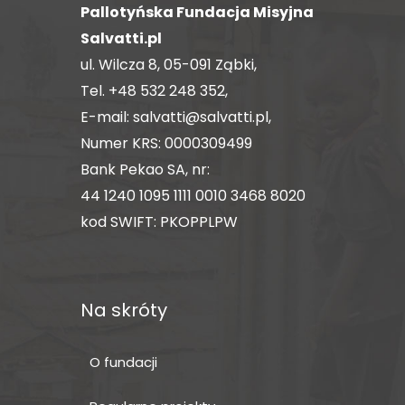
Pallotyńska Fundacja Misyjna
Salvatti.pl
ul. Wilcza 8, 05-091 Ząbki,
Tel.
+48 532 248 352
,
E-mail:
salvatti@salvatti.pl
,
Numer KRS: 0000309499
Bank Pekao SA, nr:
44 1240 1095 1111 0010 3468 8020
kod SWIFT: PKOPPLPW
Na skróty
O fundacji