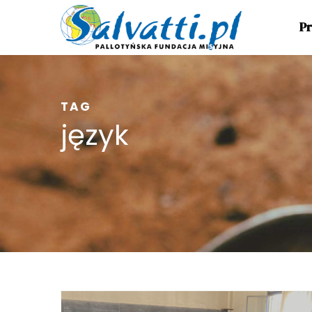
Pr
TAG
język