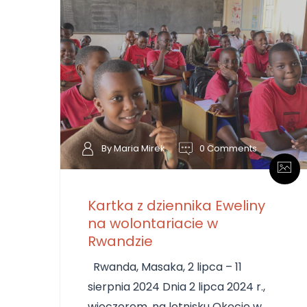
By Maria Mirek
0 Comments
Kartka z dziennika Eweliny
na wolontariacie w
Rwandzie
Rwanda, Masaka, 2 lipca – 11
sierpnia 2024 Dnia 2 lipca 2024 r.,
wieczorem, na lotnisku Okęcie w