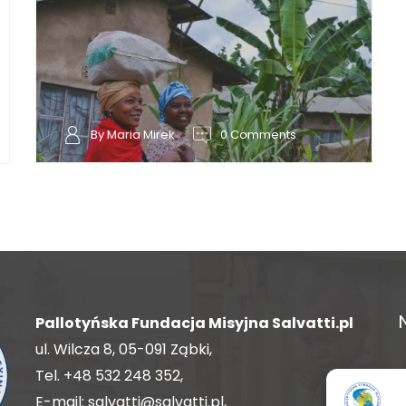
By Maria Mirek
0 Comments
Pallotyńska Fundacja Misyjna Salvatti.pl
ul. Wilcza 8, 05-091 Ząbki,
Tel.
+48 532 248 352
,
E-mail:
salvatti@salvatti.pl
,