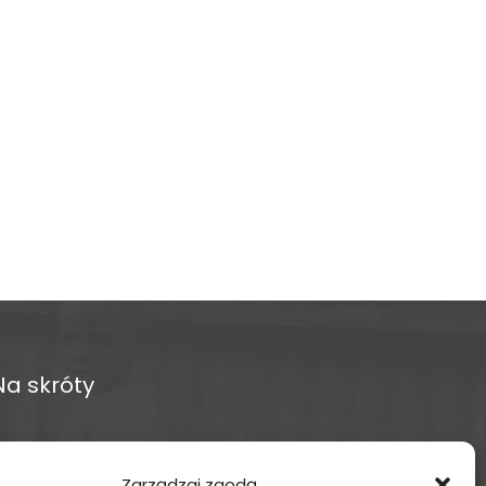
Na skróty
O fundacji
Zarządzaj zgodą