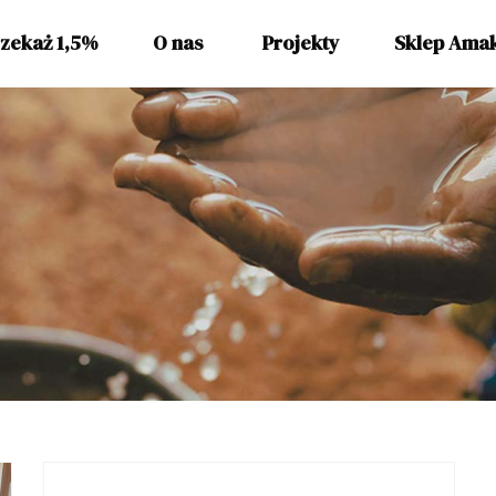
zekaż 1,5%
O nas
Projekty
Sklep Ama