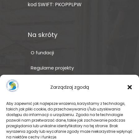
kod SWIFT: PKOPPLPW
Na skróty
O fundacji
Regularne projekty
Sklep Amakuru
Zarządzaj zgodą
IN ENGLISH
Aby zapewnić jak najlepsze wrażenia, korzystamy z technologii,
takich jak pliki cookie, do przechowywania i/lub uzyskiwania
Wspomóż teraz – przekaż
dostępu do informacji o urządzeniu. Zgoda na te technologie
darowiznę
pozwoli nam przetwarzać dane, takie jak zachowanie podczas
przeglądania lub unikalne identyfikatory na tej stronie. Brak
wyrażenia zgody lub wycofanie zgody może niekorzystnie wpłynąć
na niektóre cechy i funkcje.