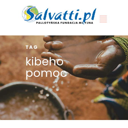
TAG
kibeho
pomoc