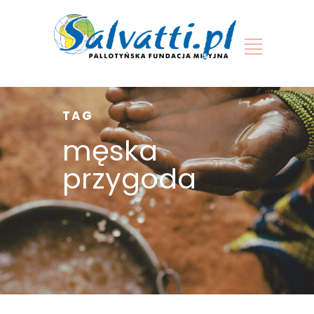
TAG
męska
przygoda