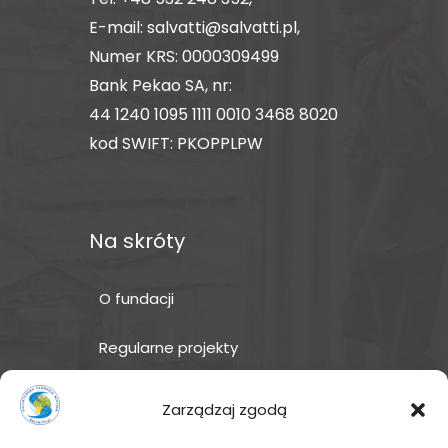
E-mail:
salvatti@salvatti.pl
,
Numer KRS: 0000309499
Bank Pekao SA, nr:
44 1240 1095 1111 0010 3468 8020
kod SWIFT: PKOPPLPW
Na skróty
O fundacji
Regularne projekty
Sklep Amakuru
Zarządzaj zgodą
IN ENGLISH