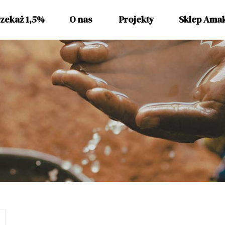
zekaż 1,5%
O nas
Projekty
Sklep Ama