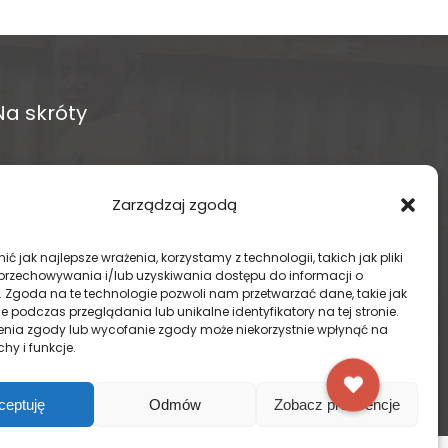
Na skróty
O fundacji
Zarządzaj zgodą
Regularne projekty
ć jak najlepsze wrażenia, korzystamy z technologii, takich jak pliki
Sklep Amakuru
 przechowywania i/lub uzyskiwania dostępu do informacji o
. Zgoda na te technologie pozwoli nam przetwarzać dane, takie jak
 podczas przeglądania lub unikalne identyfikatory na tej stronie.
IN ENGLISH
enia zgody lub wycofanie zgody może niekorzystnie wpłynąć na
chy i funkcje.
Wspomóż teraz – przekaż darowiznę
ceptuję
Odmów
Zobacz preferencje