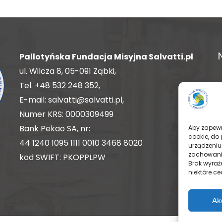
Pallotyńska Fundacja Misyjna Salvatti.pl
ul. Wilcza 8, 05-091 Ząbki,
Tel.
+48 532 248 352
,
E-mail:
salvatti@salvatti.pl
,
Numer KRS: 0000309499
Bank Pekao SA, nr:
Aby zapewni
cookie, do
44 1240 1095 1111 0010 3468 8020
urządzeniu
zachowanie
kod SWIFT: PKOPPLPW
Brak wyraż
niektóre ce
Ak