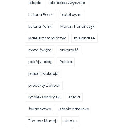
etiopia
etiopskie zwyczaje
historia Polski
katolicyzm
kultura Polski
Marcin Floriańczyk
Mateusz Marcińczyk
misjonarze
msza święta
otwartość
pokój z tobą
Polska
praca i wakacje
produkty z etiopii
ryt aleksandryjski
studia
świadectwo
szkoła katolicka
Tomasz Madej
ufnośc