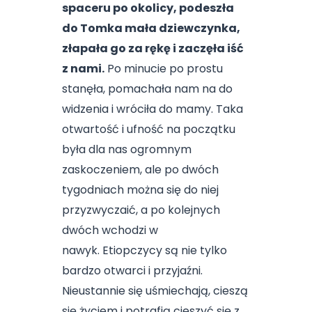
spaceru po okolicy, podeszła
do Tomka mała dziewczynka,
złapała go za rękę i zaczęła iść
z nami.
Po minucie po prostu
stanęła, pomachała nam na do
widzenia i wróciła do mamy. Taka
otwartość i ufność na początku
była dla nas ogromnym
zaskoczeniem, ale po dwóch
tygodniach można się do niej
przyzwyczaić, a po kolejnych
dwóch wchodzi w
nawyk. Etiopczycy są nie tylko
bardzo otwarci i przyjaźni.
Nieustannie się uśmiechają, cieszą
się życiem i potrafią cieszyć się z