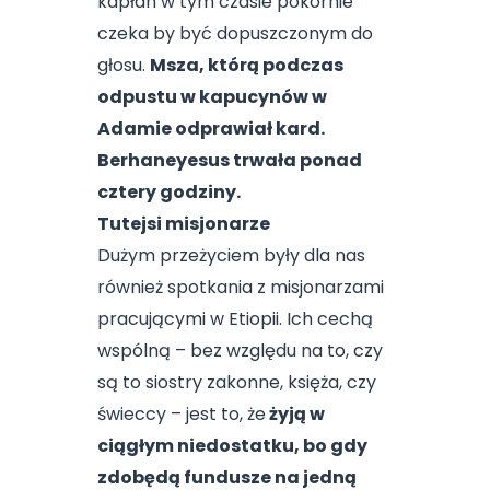
kapłan w tym czasie pokornie
czeka by być dopuszczonym do
głosu.
Msza, którą podczas
odpustu w kapucynów w
Adamie odprawiał kard.
Berhaneyesus trwała ponad
cztery godziny.
Tutejsi misjonarze
Dużym przeżyciem były dla nas
również spotkania z misjonarzami
pracującymi w Etiopii. Ich cechą
wspólną – bez względu na to, czy
są to siostry zakonne, księża, czy
świeccy – jest to, że
żyją w
ciągłym niedostatku, bo gdy
zdobędą fundusze na jedną