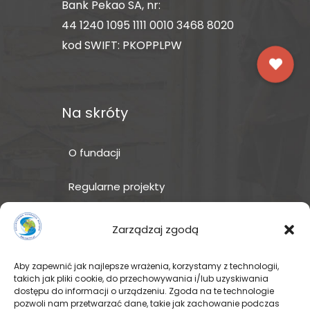
Bank Pekao SA, nr:
44 1240 1095 1111 0010 3468 8020
kod SWIFT: PKOPPLPW
Na skróty
O fundacji
Regularne projekty
Sklep Amakuru
Zarządzaj zgodą
IN ENGLISH
Aby zapewnić jak najlepsze wrażenia, korzystamy z technologii,
takich jak pliki cookie, do przechowywania i/lub uzyskiwania
Wspomóż teraz – przekaż
dostępu do informacji o urządzeniu. Zgoda na te technologie
darowiznę
pozwoli nam przetwarzać dane, takie jak zachowanie podczas