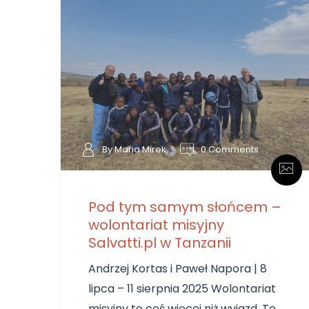
By Maria Mirek
0 Comments
Pod tym samym słońcem –
wolontariat misyjny
Salvatti.pl w Tanzanii
Andrzej Kortas i Paweł Napora | 8
lipca – 11 sierpnia 2025 Wolontariat
misyjny to coś więcej niż wyjazd. To