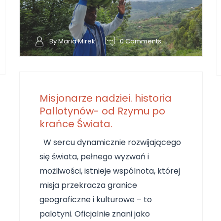
By Maria Mirek
0 Comments
Misjonarze nadziei. historia
Pallotynów- od Rzymu po
krańce Świata.
W sercu dynamicznie rozwijającego
się świata, pełnego wyzwań i
możliwości, istnieje wspólnota, której
misja przekracza granice
geograficzne i kulturowe – to
palotyni. Oficjalnie znani jako