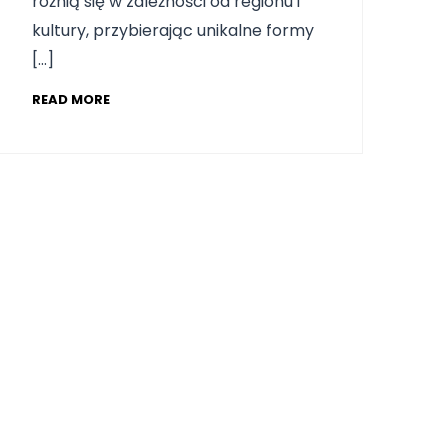
różnią się w zależności od regionu i
kultury, przybierając unikalne formy
[…]
READ MORE