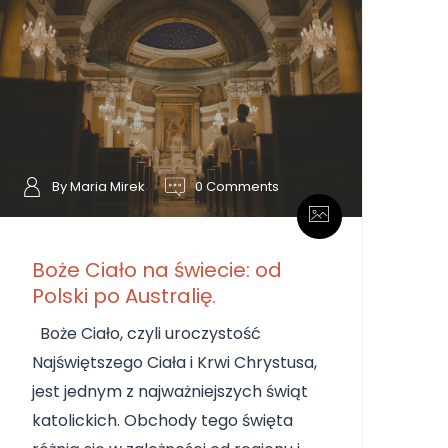
By Maria Mirek
0 Comments
Boże Ciało na świecie: od
Polski po Australię.
Boże Ciało, czyli uroczystość
Najświętszego Ciała i Krwi Chrystusa,
jest jednym z najważniejszych świąt
katolickich. Obchody tego święta