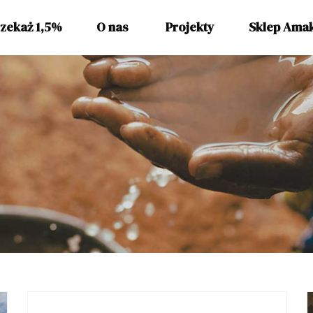
zekaż 1,5%
O nas
Projekty
Sklep Ama