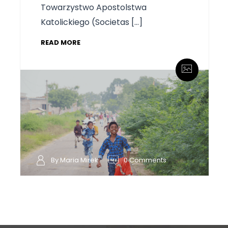
Towarzystwo Apostolstwa
Katolickiego (Societas […]
READ MORE
By Maria Mirek
0 Comments