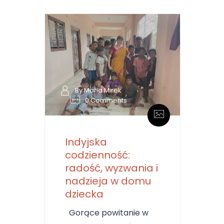
By Maria Mirek
0 Comments
Indyjska
codzienność:
radość, wyzwania i
nadzieja w domu
dziecka
Gorące powitanie w