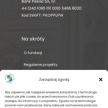
Bank Pekao SA, nr:
44 1240 1095 1111 0010 3468 8020
kod SWIFT: PKOPPLPW
Na skróty
O fundacji
Regularne projekty
Sklep Amakuru
Zarządzaj zgodą
IN ENGLISH
Aby zapewnić jak najlepsze wrażenia, korzystamy z technologii,
takich jak pliki cookie, do przechowywania i/lub uzyskiwania
Wspomóż teraz – przekaż
dostępu do informacji o urządzeniu. Zgoda na te technologie
darowiznę
pozwoli nam przetwarzać dane, takie jak zachowanie podczas