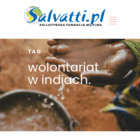
TAG
wolontariat
w indiach.