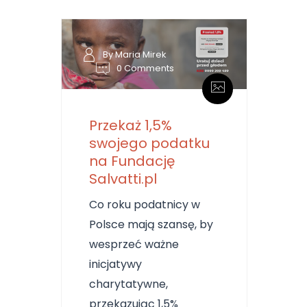
By Maria Mirek
0 Comments
Przekaż 1,5%
swojego podatku
na Fundację
Salvatti.pl
Co roku podatnicy w
Polsce mają szansę, by
wesprzeć ważne
inicjatywy
charytatywne,
przekazując 1,5%