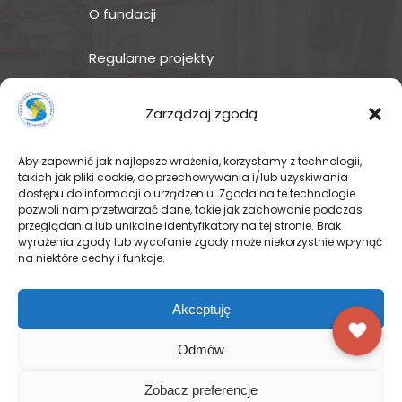
O fundacji
Regularne projekty
Sklep Amakuru
Zarządzaj zgodą
IN ENGLISH
Aby zapewnić jak najlepsze wrażenia, korzystamy z technologii,
takich jak pliki cookie, do przechowywania i/lub uzyskiwania
Wspomóż teraz – przekaż
dostępu do informacji o urządzeniu. Zgoda na te technologie
darowiznę
pozwoli nam przetwarzać dane, takie jak zachowanie podczas
przeglądania lub unikalne identyfikatory na tej stronie. Brak
wyrażenia zgody lub wycofanie zgody może niekorzystnie wpłynąć
na niektóre cechy i funkcje.
© Pallotyńska Fundacja Misyjna
Akceptuję
Odmów
FACEBOOK
INSTAGRAM
Zobacz preferencje