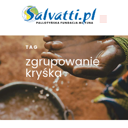
TAG
zgrupowanie
kryśka