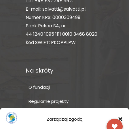
Tel.
+48 532 248 352
,
E-mail:
salvatti@salvatti.pl
,
Numer KRS: 0000309499
Bank Pekao SA, nr:
44 1240 1095 1111 0010 3468 8020
kod SWIFT: PKOPPLPW
Na skróty
O fundacji
Regularne projekty
Sklep Amakuru
Zarządzaj zgodą