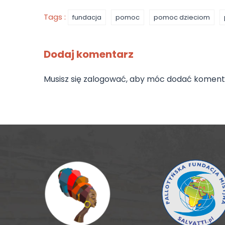
Tags :
fundacja
pomoc
pomoc dzieciom
Dodaj komentarz
Musisz się
zalogować
, aby móc dodać koment