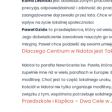
Kamil Leśnicki
jest doświadczonym pracownik
precyzja, odpowiedzialność i zdolność do prac
zaangażowanie dojrzewało przez lata. Chce w
wpływ na życie lokalnej społeczności.
Paweł Dzido
to przedsiębiorca, który od wielu
Jego doświadczenie zawodowe nauczyło go odpo
misyjną. Paweł chce podzielić się swoimi umie
Dlaczego Centrum w Ndotoi jest Ta
Ndotoi to parafia Nawrócenia św. Pawła, która
zupełnie inne niż w wielu parafiach w Europie
modlitwę. Choć jest to część lokalnego uroku
Kościół w Ndotoi nie tylko organizuje modlitw
związku z tym, wspólnota potrzebuje solidnego 
Przedszkole i Kaplica – Dwa Cele w