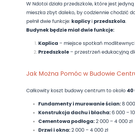
W Ndotoi działa przedszkole, które jest jedy
mieszka zbyt daleko, by codziennie chodzić do 
pełnił dwie funkcje:
kaplicy
i
przedszkola
.
Budynek będzie miał dwie funkcje:
Kaplica
– miejsce spotkań modlitewnyc
Przedszkole
– przestrzeń edukacyjną dla
Jak Można Pomóc w Budowie Cent
Całkowity koszt budowy centrum to około
40 
Fundamenty i murowanie ścian:
8 000 
Konstrukcja dachu i blacha:
6 000 – 10
Cementowa podłoga:
2 000 – 4 000 zł
Drzwi i okna:
2 000 – 4 000 zł