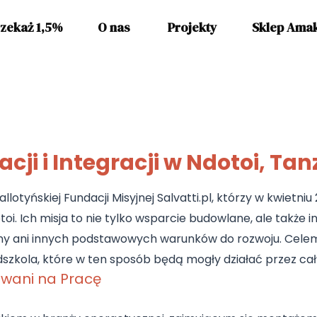
zekaż 1,5%
O nas
Projekty
Sklep Ama
i i Integracji w Ndotoi, Tan
allotyńskiej Fundacji Misyjnej Salvatti.pl, którzy w kwietn
oi. Ich misja to nie tylko wsparcie budowlane, ale także 
ny ani innych podstawowych warunków do rozwoju. Celem 
edszkola, które w ten sposób będą mogły działać przez cał
owani na Pracę