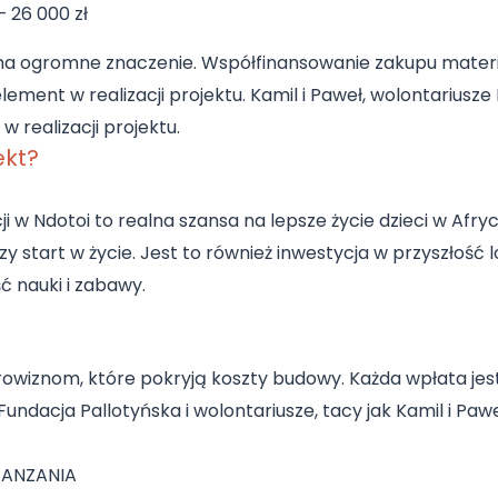
– 26 000 zł
ci, ma ogromne znaczenie. Współfinansowanie zakupu mate
ement w realizacji projektu. Kamil i Paweł, wolontariusz
realizacji projektu.
ekt?
 w Ndotoi to realna szansa na lepsze życie dzieci w Afry
zy start w życie. Jest to również inwestycja w przyszłość 
ć nauki i zabawy.
rowiznom, które pokryją koszty budowy. Każda wpłata jes
. Fundacja Pallotyńska i wolontariusze, tacy jak Kamil i Pa
TANZANIA