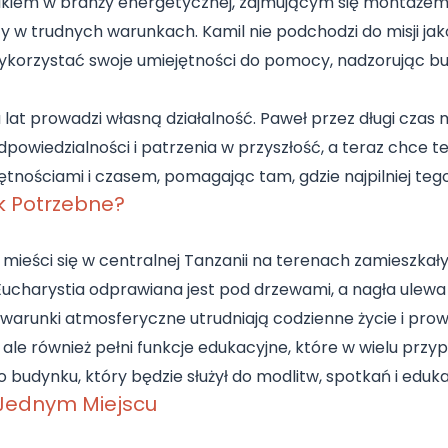
iem w branży energetycznej, zajmującym się montażem tu
y w trudnych warunkach. Kamil nie podchodzi do misji jako
ykorzystać swoje umiejętności do pomocy, nadzorując b
 lat prowadzi własną działalność. Paweł przez długi czas m
wiedzialności i patrzenia w przyszłość, a teraz chce te
jętnościami i czasem, pomagając tam, gdzie najpilniej teg
k Potrzebne?
 mieści się w centralnej Tanzanii na terenach zamieszkały
. Eucharystia odprawiana jest pod drzewami, a nagła ulewa
, warunki atmosferyczne utrudniają codzienne życie i pro
y, ale również pełni funkcje edukacyjne, które w wielu pr
budynku, który będzie służył do modlitw, spotkań i edukac
 Jednym Miejscu