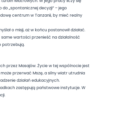
rbin wiatrowych. W jego pracy liczy się
 do „spontanicznej decyzji” – jego
udowę centrum w Tanzanii, by mieć realny
yślał o misji, aż w końcu postanowił działać.
 same wartości przenieść na działalność
o potrzebują.
ch przez Masajów. Życie w tej wspólnocie jest
 może przerwać Mszę, a silny wiatr utrudnia
wadzenie działań edukacyjnych.
zypadkach zastępują państwowe instytucje. W
ji.