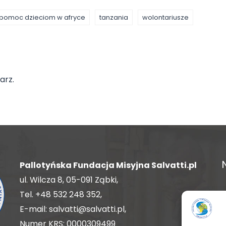
pomoc dzieciom w afryce
tanzania
wolontariusze
arz.
Pallotyńska Fundacja Misyjna Salvatti.pl
ul. Wilcza 8, 05-091 Ząbki,
Tel.
+48 532 248 352
,
E-mail:
salvatti@salvatti.pl
,
Numer KRS: 0000309499