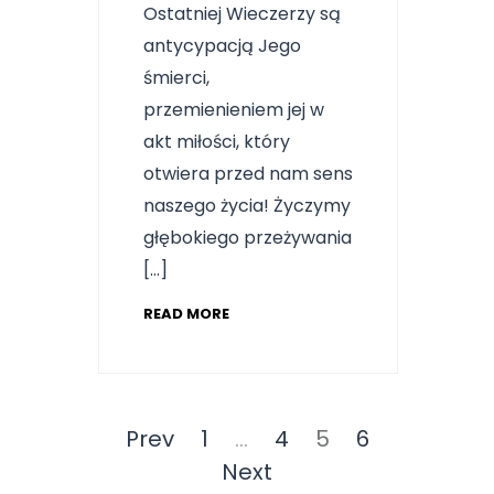
Ostatniej Wieczerzy są
antycypacją Jego
śmierci,
przemienieniem jej w
akt miłości, który
otwiera przed nam sens
naszego życia! Życzymy
głębokiego przeżywania
[…]
READ MORE
Nawigacja
Page
Page
Page
Page
Prev
1
…
4
5
6
po
Next