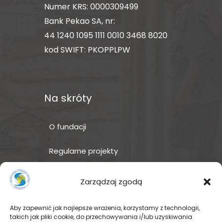
Numer KRS: 0000309499
Bank Pekao SA, nr:
44 1240 1095 1111 0010 3468 8020
kod SWIFT: PKOPPLPW
Na skróty
O fundacji
Regularne projekty
Sklep Amakuru
Zarządzaj zgodą
IN ENGLISH
Aby zapewnić jak najlepsze wrażenia, korzystamy z technologii,
takich jak pliki cookie, do przechowywania i/lub uzyskiwania
Wspomóż teraz – przekaż