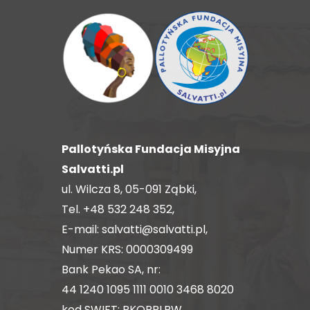
Pallotyńska Fundacja Misyjna
Salvatti.pl
ul. Wilcza 8, 05-091 Ząbki,
Tel.
+48 532 248 352
,
E-mail:
salvatti@salvatti.pl
,
Numer KRS: 0000309499
Bank Pekao SA, nr:
44 1240 1095 1111 0010 3468 8020
kod SWIFT: PKOPPLPW