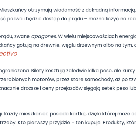
 Mieszkańcy otrzymują wiadomość z dokładną informacją, k
ość paliwa i będzie dostęp do prądu – można liczyć na rea
prądu, zwane
apagones
. W wielu miejscowościach energi
szkańcy gotują na drewnie, węglu drzewnym albo na tym, c
ectivo
graniczona. Bilety kosztują zaledwie kilka peso, ale kurs
przerobionych motorów, przez stare samochody, aż po tz
znacznie droższe i ceny przejazdów sięgają setek peso lu
. Każdy mieszkaniec posiada kartkę, dzięki której może 
rzeby. Kto pierwszy przyjdzie – ten kupuje. Produkty, kt