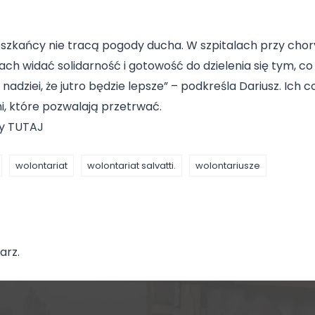
eszkańcy nie tracą pogody ducha. W szpitalach przy chor
ch widać solidarność i gotowość do dzielenia się tym, co 
ą nadziei, że jutro będzie lepsze” – podkreśla Dariusz. Ic
 które pozwalają przetrwać.
zy
TUTAJ
wolontariat
wolontariat salvatti.
wolontariusze
arz.