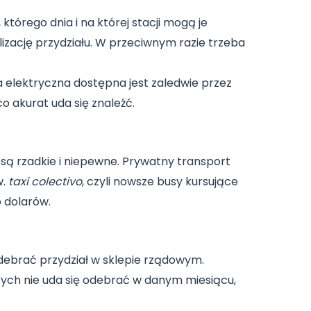
tórego dnia i na której stacji mogą je
lizację przydziału. W przeciwnym razie trzeba
a elektryczna dostępna jest zaledwie przez
o akurat uda się znaleźć.
y są rzadkie i niepewne. Prywatny transport
w.
taxi colectivo
, czyli nowsze busy kursujące
b dolarów.
odebrać przydział w sklepie rządowym.
órych nie uda się odebrać w danym miesiącu,