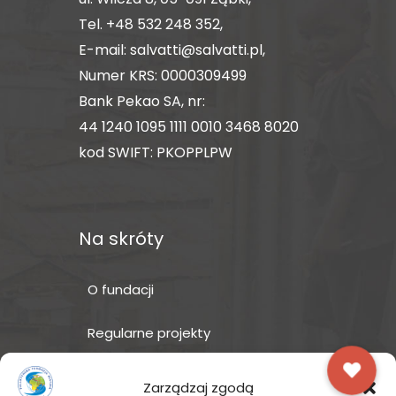
Tel.
+48 532 248 352
,
E-mail:
salvatti@salvatti.pl
,
Numer KRS: 0000309499
Bank Pekao SA, nr:
44 1240 1095 1111 0010 3468 8020
kod SWIFT: PKOPPLPW
Na skróty
O fundacji
Regularne projekty
Sklep Amakuru
Zarządzaj zgodą