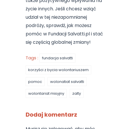
także pozytywnego wpływania na
życie innych. Jeśli chcesz wziąć
udział w tej niezapomnianej
podróży, sprawdź, jak możesz
pomóc w Fundacji Salvatti.pl i stać
się częścią globalnej zmiany!
Tags :
fundacja salvatti
korzyści z bycia wolontariuszem
pomoc
wolonatiat salvatti
wolontariat misyjny
zalty
Dodaj komentarz
Musisz się
zalogować
, aby móc