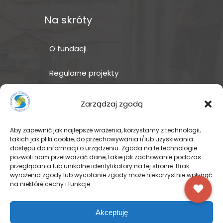
Na skróty
O fundacji
Regularne projekty
Sklep Amakuru
Zarządzaj zgodą
IN ENGLISH
Aby zapewnić jak najlepsze wrażenia, korzystamy z technologii,
takich jak pliki cookie, do przechowywania i/lub uzyskiwania
Wspomóż teraz – przekaż
dostępu do informacji o urządzeniu. Zgoda na te technologie
darowiznę
pozwoli nam przetwarzać dane, takie jak zachowanie podczas
przeglądania lub unikalne identyfikatory na tej stronie. Brak
wyrażenia zgody lub wycofanie zgody może niekorzystnie wpłynąć
na niektóre cechy i funkcje.
© Pallotyńska Fundacja Misyjna
Akceptuję