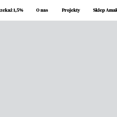
zekaż 1,5%
O nas
Projekty
Sklep Ama