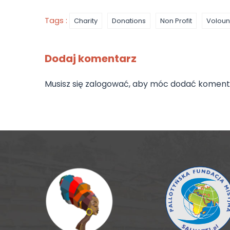
Tags :
Charity
Donations
Non Profit
Voloun
Dodaj komentarz
Musisz się
zalogować
, aby móc dodać koment