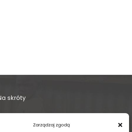
Na skróty
O fundacji
Zarządzaj zgodą
Regularne projekty