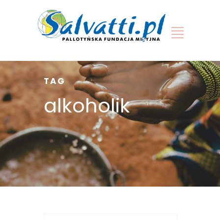
TAG
alkoholik