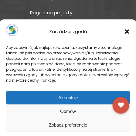
Regularne projekty
Sklep Amakuru
Zarządzaj zgodą
IN ENGLISH
Aby zapewnić jak najlepsze wrażenia, korzystamy z technologii,
takich jak pliki cookie, do przechowywania i/lub uzyskiwania
Wspomóż teraz – przekaż
dostępu do informacji o urządzeniu. Zgoda na te technologie
darowiznę
pozwoli nam przetwarzać dane, takie jak zachowanie podczas
przeglądania lub unikalne identyfikatory na tej stronie. Brak
wyrażenia zgody lub wycofanie zgody może niekorzystnie wpłynąć
na niektóre cechy i funkcje.
© Pallotyńska Fundacja Misyjna
Akceptuję
Odmów
FACEBOOK
INSTAGRAM
Zobacz preferencje
YOUTUBE