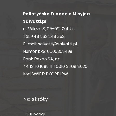
Pallotyńska Fundacja Misyjna
Salvatti.pl
ul. Wilcza 8, 05-091 Ząbki,
Tel.
+48 532 248 352
,
E-mail:
salvatti@salvatti.pl
,
Numer KRS: 0000309499
Bank Pekao SA, nr:
44 1240 1095 1111 0010 3468 8020
kod SWIFT: PKOPPLPW
Na skróty
O fundacji