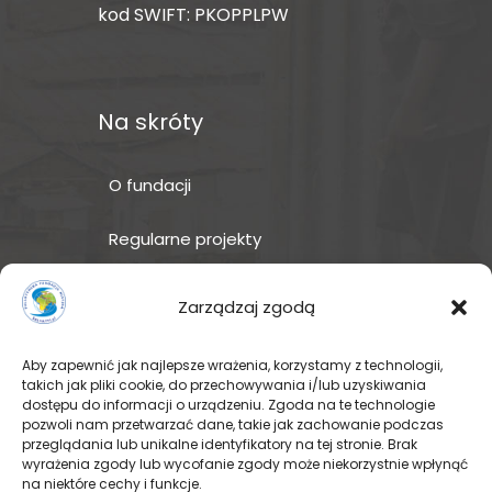
kod SWIFT: PKOPPLPW
Na skróty
O fundacji
Regularne projekty
Sklep Amakuru
Zarządzaj zgodą
IN ENGLISH
Aby zapewnić jak najlepsze wrażenia, korzystamy z technologii,
takich jak pliki cookie, do przechowywania i/lub uzyskiwania
Wspomóż teraz – przekaż
dostępu do informacji o urządzeniu. Zgoda na te technologie
darowiznę
pozwoli nam przetwarzać dane, takie jak zachowanie podczas
przeglądania lub unikalne identyfikatory na tej stronie. Brak
wyrażenia zgody lub wycofanie zgody może niekorzystnie wpłynąć
na niektóre cechy i funkcje.