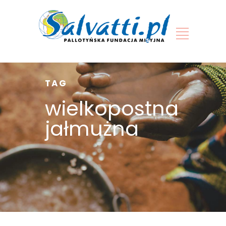
TAG
wielkopostna
jałmużna