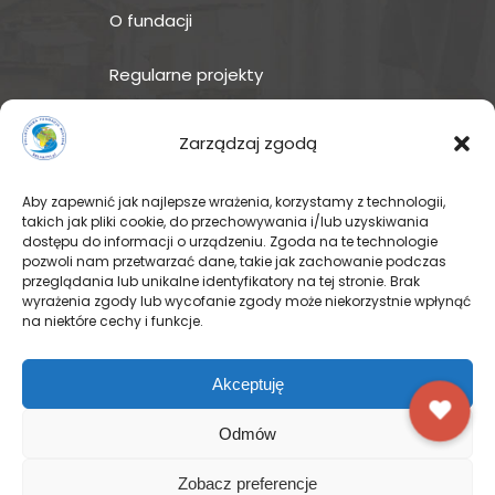
O fundacji
Regularne projekty
Sklep Amakuru
Zarządzaj zgodą
IN ENGLISH
Aby zapewnić jak najlepsze wrażenia, korzystamy z technologii,
takich jak pliki cookie, do przechowywania i/lub uzyskiwania
Wspomóż teraz – przekaż
dostępu do informacji o urządzeniu. Zgoda na te technologie
darowiznę
pozwoli nam przetwarzać dane, takie jak zachowanie podczas
przeglądania lub unikalne identyfikatory na tej stronie. Brak
wyrażenia zgody lub wycofanie zgody może niekorzystnie wpłynąć
na niektóre cechy i funkcje.
© Pallotyńska Fundacja Misyjna
Akceptuję
Odmów
FACEBOOK
INSTAGRAM
Zobacz preferencje