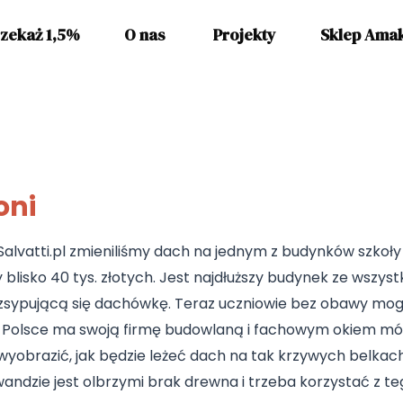
zekaż 1,5%
O nas
Projekty
Sklep Ama
oni
 Salvatti.pl zmieniliśmy dach na jednym z budynków szkoł
blisko 40 tys. złotych. Jest najdłuższy budynek ze wszyst
zsypującą się dachówkę. Teraz uczniowie bez obawy mogą 
 Polsce ma swoją firmę budowlaną i fachowym okiem mógł
wyobrazić, jak będzie leżeć dach na tak krzywych belkach
ndzie jest olbrzymi brak drewna i trzeba korzystać z teg