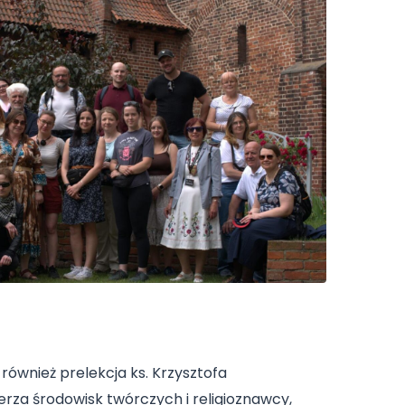
również prelekcja ks. Krzysztofa
erza środowisk twórczych i religioznawcy,