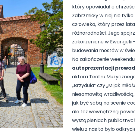
który opowiadał o chrześcij
Zabrzmiały w niej nie tylko 
człowieka, który przez lata 
różnorodności. Jego spojrz
zakorzenione w Ewangelii – 
budowania mostów w świe
Na zakończenie weekendu 
autoprezentacji prowad
aktora Teatru Muzycznego 
„Brzydula” czy „M jak mił
niesamowitą wrażliwością,
jak być sobą na scenie cod
ale też wewnętrzną pewnoś
wystąpieniach publicznych, 
wielu z nas to było odkrycie