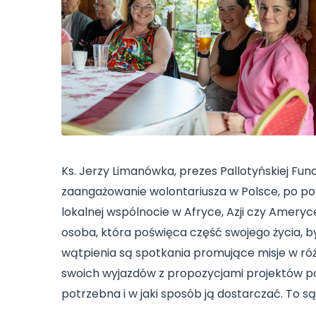
Ks. Jerzy Limanówka, prezes Pallotyńskiej Fundac
zaangażowanie wolontariusza w Polsce, po powroc
lokalnej wspólnocie w Afryce, Azji czy Ameryc
osoba, która poświęca część swojego życia, b
wątpienia są spotkania promujące misje w róż
swoich wyjazdów z propozycjami projektów p
potrzebna i w jaki sposób ją dostarczać. To są