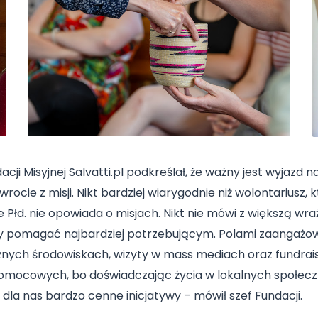
ji Misyjnej Salvatti.pl podkreślał, że ważny jest wyjazd na
ie z misji. Nikt bardziej wiarygodnie niż wolontariusz, kt
e Płd. nie opowiada o misjach. Nikt nie mówi z większą wr
y pomagać najbardziej potrzebującym. Polami zaangażowani
nych środowiskach, wizyty w mass mediach oraz fundraisi
omocowych, bo doświadczając życia w lokalnych społecz
 dla nas bardzo cenne inicjatywy – mówił szef Fundacji.