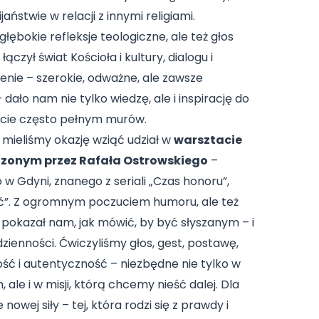
aństwie w relacji z innymi religiami.
głębokie refleksje teologiczne, ale też głos
łączył świat Kościoła i kultury, dialogu i
enie – szerokie, odważne, ale zawsze
dało nam nie tylko wiedzę, ale i inspirację do
cie często pełnym murów.
mieliśmy okazję wziąć udział w
warsztacie
zonym przez Rafała Ostrowskiego
–
w Gdyni, znanego z seriali „Czas honoru”,
ość”. Z ogromnym poczuciem humoru, ale też
 pokazał nam, jak mówić, by być słyszanym – i
zienności. Ćwiczyliśmy głos, gest, postawę,
ć i autentyczność – niezbędne nie tylko w
ale i w misji, którą chcemy nieść dalej. Dla
 nowej siły – tej, która rodzi się z prawdy i